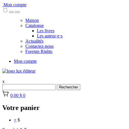
Skip
Mon compte
to
content
Maison
Catalogue
Les livres
Les auteur·e·s
Actualités
Contactez-nous
Foreign Rights
Mon compte
x
Rechercher
0,00 $
0
Votre panier
×
$