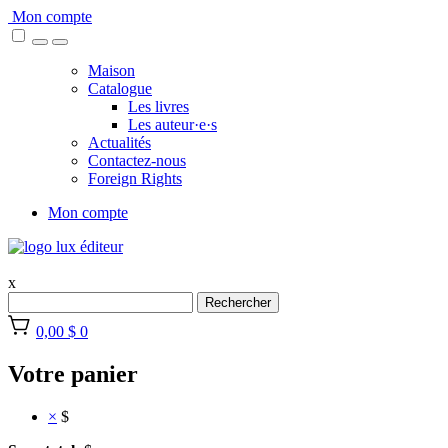
Skip
Mon compte
to
content
Maison
Catalogue
Les livres
Les auteur·e·s
Actualités
Contactez-nous
Foreign Rights
Mon compte
x
Rechercher
0,00 $
0
Votre panier
×
$