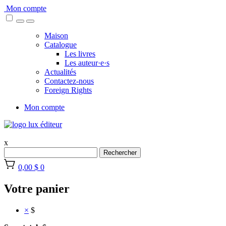
Skip
Mon compte
to
content
Maison
Catalogue
Les livres
Les auteur·e·s
Actualités
Contactez-nous
Foreign Rights
Mon compte
x
Rechercher
0,00 $
0
Votre panier
×
$