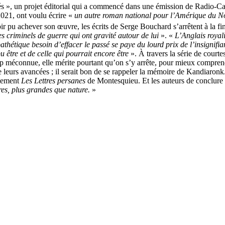
s », un projet éditorial qui a commencé dans une émission de Radio-Ca
021, ont voulu écrire «
un autre roman national pour l’Amérique du N
ir pu achever son œuvre, les écrits de Serge Bouchard s’arrêtent à la f
s criminels de guerre qui ont gravité autour de lui
». «
L’Anglais royal
athétique besoin d’effacer le passé se paye du lourd prix de l’insignifi
 être et de celle qui pourrait encore être
». À travers la série de court
op méconnue, elle mérite pourtant qu’on s’y arrête, pour mieux comprend
e leurs avancées ; il serait bon de se rappeler la mémoire de Kandiaron
rtement
Les Lettres persanes
de Montesquieu. Et les auteurs de conclure
res, plus grandes que nature.
»