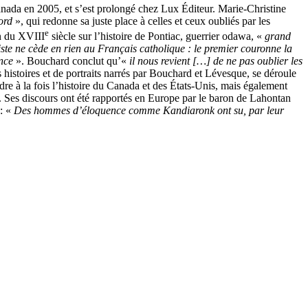
nada en 2005, et s’est prolongé chez Lux Éditeur. Marie-Christine
ord
», qui redonne sa juste place à celles et ceux oubliés par les
e
in du
XVIII
siècle sur l’histoire de Pontiac, guerrier odawa, «
grand
iste ne cède en rien au Français catholique : le premier couronne la
ance
». Bouchard conclut qu’«
i
l nous re
vient […]
de ne pas oublier les
es histoires et de portraits narrés par Bouchard et Lévesque, se déroule
re à la fois l’histoire du Canada et des États-Unis, mais également
k. Ses discours ont été rapportés en Europe par le baron de Lahontan
 : «
Des hommes d’éloquence comme Kandiaronk ont su, par leur