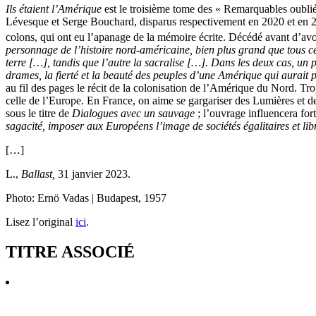
Ils étaient l’Amérique
est le troisième tome des « Remarquables oublié
Lévesque et Serge Bouchard, disparus respectivement en 2020 et en 2
colons, qui ont eu l’apanage de la mémoire écrite. Décédé avant d’avo
personnage de l’histoire nord-américaine, bien plus grand que tous ce
terre […], tandis que l’autre la sacralise […]. Dans les deux cas, un p
drames, la fierté et la beauté des peuples d’une Amérique qui aurait pu
au fil des pages le récit de la colonisation de l’Amérique du Nord. Tr
celle de l’Europe. En France, on aime se gargariser des Lumières et d
sous le titre de
Dialogues avec un sauvage
; l’ouvrage influencera fo
sagacité, imposer aux Européens l’image de sociétés égalitaires et lib
[…]
L.,
Ballast,
31 janvier 2023.
Photo: Ernö Vadas | Budapest, 1957
Lisez l’original
ici
.
TITRE ASSOCIÉ