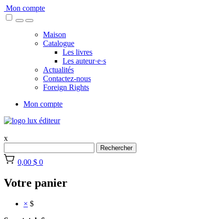
Skip
Mon compte
to
content
Maison
Catalogue
Les livres
Les auteur·e·s
Actualités
Contactez-nous
Foreign Rights
Mon compte
x
Rechercher
0,00 $
0
Votre panier
×
$