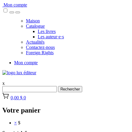
Skip
Mon compte
to
content
Maison
Catalogue
Les livres
Les auteur·e·s
Actualités
Contactez-nous
Foreign Rights
Mon compte
x
Rechercher
0,00 $
0
Votre panier
×
$