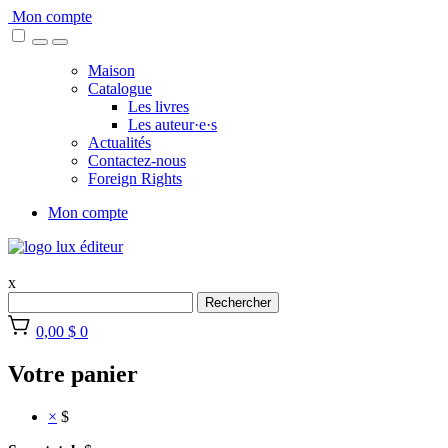
Skip
Mon compte
to
content
Maison
Catalogue
Les livres
Les auteur·e·s
Actualités
Contactez-nous
Foreign Rights
Mon compte
x
Rechercher
0,00 $
0
Votre panier
×
$