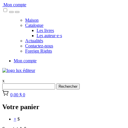
Skip
Mon compte
to
content
Maison
Catalogue
Les livres
Les auteur·e·s
Actualités
Contactez-nous
Foreign Rights
Mon compte
x
Rechercher
0,00 $
0
Votre panier
×
$