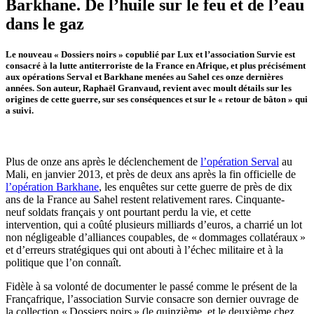
Barkhane. De l’huile sur le feu et de l’eau
dans le gaz
Le nouveau «
Dossiers noirs
» copublié par Lux et l’association Survie est
consacré à la lutte antiterroriste de la France en Afrique, et plus précisément
aux opérations Serval et Barkhane menées au Sahel ces onze dernières
années. Son auteur, Raphaël Granvaud, revient avec moult détails sur les
origines de cette guerre, sur ses conséquences et sur le «
retour de bâton
» qui
a suivi.
Plus de onze ans après le déclenchement de
l’opération Serval
au
Mali, en janvier 2013, et près de deux ans après la fin officielle de
l’opération Barkhane
, les enquêtes sur cette guerre de près de dix
ans de la France au Sahel restent relativement rares. Cinquante-
neuf soldats français y ont pourtant perdu la vie, et cette
intervention, qui a coûté plusieurs milliards d’euros, a charrié un lot
non négligeable d’alliances coupables, de «
dommages collatéraux
»
et d’erreurs stratégiques qui ont abouti à l’échec militaire et à la
politique que l’on connaît.
Fidèle à sa volonté de documenter le passé comme le présent de la
Françafrique, l’association Survie consacre son dernier ouvrage de
la collection «
Dossiers noirs
» (le quinzième, et le deuxième chez