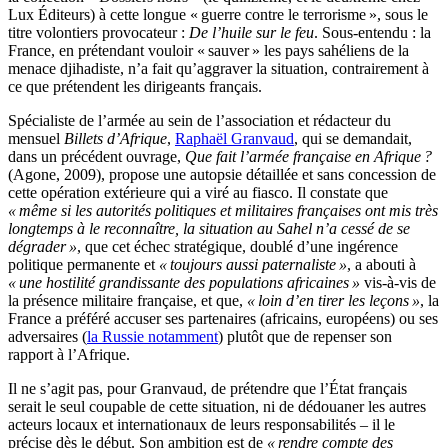
Lux Éditeurs) à cette longue «
guerre contre le terrorisme
», sous le
titre volontiers provocateur :
De l’huile sur le feu
. Sous-entendu : la
France, en prétendant vouloir «
sauver
» les pays sahéliens de la
menace djihadiste, n’a fait qu’aggraver la situation, contrairement à
ce que prétendent les dirigeants français.
Spécialiste de l’armée au sein de l’association et rédacteur du
mensuel
Billets d’Afrique
,
Raphaël Granvaud
, qui se demandait,
dans un précédent ouvrage,
Que fait l’armée française en Afrique
?
(Agone, 2009), propose une autopsie détaillée et sans concession de
cette opération extérieure qui a viré au fiasco. Il constate que
«
même si les autorités politiques et militaires françaises ont mis très
longtemps à le reconnaître, la situation au Sahel n’a cessé de se
dégrader
»
, que cet échec stratégique, doublé d’une ingérence
politique permanente et
«
toujours aussi paternaliste
»
, a abouti à
«
une hostilité grandissante des populations africaines
»
vis-à-vis de
la présence militaire française, et que,
«
loin d’en tirer les leçons
»
, la
France a préféré accuser ses partenaires (africains, européens) ou ses
adversaires (
la Russie notamment
) plutôt que de repenser son
rapport à l’Afrique.
Il ne s’agit pas, pour Granvaud, de prétendre que l’État français
serait le seul coupable de cette situation, ni de dédouaner les autres
acteurs locaux et internationaux de leurs responsabilités – il le
précise dès le début. Son ambition est de
«
rendre compte des