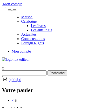
Skip
Mon compte
to
content
Maison
Catalogue
Les livres
Les auteur·e·s
Actualités
Contactez-nous
Foreign Rights
Mon compte
x
Rechercher
0,00 $
0
Votre panier
×
$