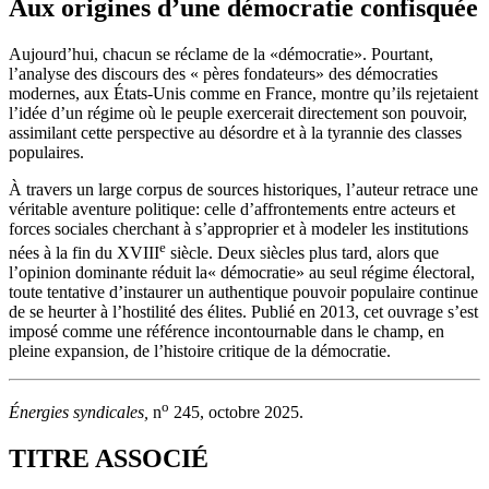
Aux origines d’une démocratie confisquée
Aujourd’hui, chacun se réclame de la «démocratie». Pourtant,
l’analyse des discours des « pères fondateurs» des démocraties
modernes, aux États-Unis comme en France, montre qu’ils rejetaient
l’idée d’un régime où le peuple exercerait directement son pouvoir,
assimilant cette perspective au désordre et à la tyrannie des classes
populaires.
À travers un large corpus de sources historiques, l’auteur retrace une
véritable aventure politique: celle d’affrontements entre acteurs et
forces sociales cherchant à s’approprier et à modeler les institutions
e
nées à la fin du XVIII
siècle. Deux siècles plus tard, alors que
l’opinion dominante réduit la« démocratie» au seul régime électoral,
toute tentative d’instaurer un authentique pouvoir populaire continue
de se heurter à l’hostilité des élites. Publié en 2013, cet ouvrage s’est
imposé comme une référence incontournable dans le champ, en
pleine expansion, de l’histoire critique de la démocratie.
o
Énergies syndicales,
n
245, octobre 2025.
TITRE ASSOCIÉ