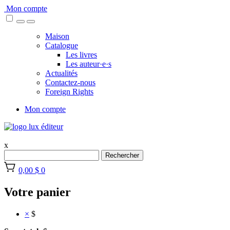
Skip
Mon compte
to
content
Maison
Catalogue
Les livres
Les auteur·e·s
Actualités
Contactez-nous
Foreign Rights
Mon compte
x
Rechercher
0,00 $
0
Votre panier
×
$