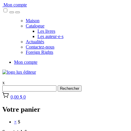
Skip
Mon compte
to
content
Maison
Catalogue
Les livres
Les auteur·e·s
Actualités
Contactez-nous
Foreign Rights
Mon compte
x
Rechercher
0,00 $
0
Votre panier
×
$