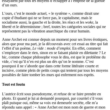
essayaient par tous les moyens d’échapper à l’emprise de la gueule
d’un ours.
L’ours, c’est le monde actuel, « le système », comme dirait une
copie d’étudiant qui ne se force pas, le capitalisme, mais le
socialisme aussi, la gauche et la droite, les réacs et les
woke
, la
liberté et le déterminisme ; bref, toutes les catégories sociales qui ne
représentent pas la vibration anarchique du cœur humain.
Anne Archet est connue depuis un moment pour ses livres érotiques,
alors que pour ma part, je la découvrais avec cet essai au titre qui fait
l’effet d’un poème,
Le vide : mode d’emploi
. En effet, comment
s’employer dans le rien, sinon en se faisant plaisir en dilettante ? Le
hic, comme chaque philosophe vous le dira, est que le problème du
vide, c’est qu’il n’en est plus un dès qu’on le nomme. C’est
pourquoi il ne s’aborde que dans cette forme littéraire courte et
incisive, comme plein de petits coups qui tentent par tous les moyens
possibles de faire tomber les murs qui enferment nos esprits.
Tout est foutu
L’autrice écrit sous pseudonyme, et refuse de se faire prendre en
photo. Et quand je lui ai demandé pourquoi, par courriel s’il vous
plaît puisque oui, même sa voix est demeurée secrète, elle m’a
répondu sans appel : « Anne Archet est mon nom de guerre et mon