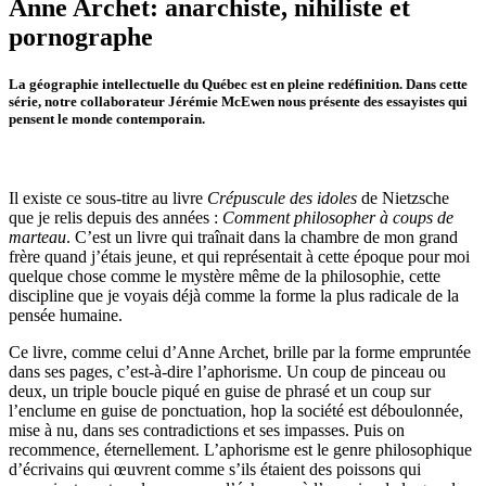
Anne Archet: anarchiste, nihiliste et
pornographe
La géographie intellectuelle du Québec est en pleine redéfinition. Dans cette
série, notre collaborateur Jérémie McEwen nous présente des essayistes qui
pensent le monde contemporain.
Il existe ce sous-titre au livre
Crépuscule des idoles
de Nietzsche
que je relis depuis des années :
Comment philosopher à coups de
marteau
. C’est un livre qui traînait dans la chambre de mon grand
frère quand j’étais jeune, et qui représentait à cette époque pour moi
quelque chose comme le mystère même de la philosophie, cette
discipline que je voyais déjà comme la forme la plus radicale de la
pensée humaine.
Ce livre, comme celui d’Anne Archet, brille par la forme empruntée
dans ses pages, c’est-à-dire l’aphorisme. Un coup de pinceau ou
deux, un triple boucle piqué en guise de phrasé et un coup sur
l’enclume en guise de ponctuation, hop la société est déboulonnée,
mise à nu, dans ses contradictions et ses impasses. Puis on
recommence, éternellement. L’aphorisme est le genre philosophique
d’écrivains qui œuvrent comme s’ils étaient des poissons qui