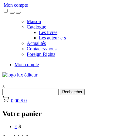
Skip
Mon compte
to
content
Maison
Catalogue
Les livres
Les auteur·e·s
Actualités
Contactez-nous
Foreign Rights
Mon compte
x
Rechercher
0,00 $
0
Votre panier
×
$