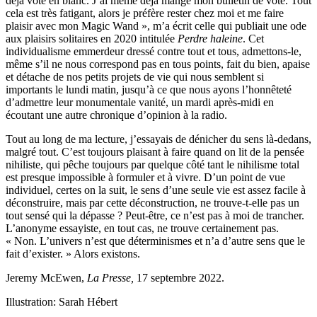
déjà voté en blanc. J’ai même déjà mangé mon bulletin de vote. Tout
cela est très fatigant, alors je préfère rester chez moi et me faire
plaisir avec mon Magic Wand
», m’a écrit celle qui publiait une ode
aux plaisirs solitaires en 2020 intitulée
Perdre haleine
. Cet
individualisme emmerdeur dressé contre tout et tous, admettons-le,
même s’il ne nous correspond pas en tous points, fait du bien, apaise
et détache de nos petits projets de vie qui nous semblent si
importants le lundi matin, jusqu’à ce que nous ayons l’honnêteté
d’admettre leur monumentale vanité, un mardi après-midi en
écoutant une autre chronique d’opinion à la radio.
Tout au long de ma lecture, j’essayais de dénicher du sens là-dedans,
malgré tout. C’est toujours plaisant à faire quand on lit de la pensée
nihiliste, qui pêche toujours par quelque côté tant le nihilisme total
est presque impossible à formuler et à vivre. D’un point de vue
individuel, certes on la suit, le sens d’une seule vie est assez facile à
déconstruire, mais par cette déconstruction, ne trouve-t-elle pas un
tout sensé qui la dépasse ? Peut-être, ce n’est pas à moi de trancher.
L’anonyme essayiste, en tout cas, ne trouve certainement pas.
« Non. L’univers n’est que déterminismes et n’a d’autre sens que le
fait d’exister. » Alors existons.
Jeremy McEwen,
La Presse,
17 septembre 2022.
Illustration: Sarah Hébert