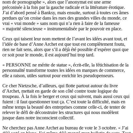
nom de pornographe », alors que l’anonymat est une arme
préconisée à la fois par la gauche radicale et la littérature érotique.
J’ai d’abord pensé à Banksy, mais ensuite, surtout à toutes ces âmes
perdues qu’on croise dans les rues des grandes villes du monde, ce
vrai « vrai monde » sans nom qui n’a rien à faire de la fameuse
« majorité silencieuse » instrumentalisée par le pouvoir en place.
Ceux qui taisent leur nom mettent de l’avant les idées avant tout, et
l’idée de base d’Anne Archet est que tout est complètement foutu,
rien ne fait sens, alors que s’il a déjà été possible d’espérer quoi que
ce soit pour le monde, il est aujourd’hui trop tard.
« PERSONNE ne mérite de statue », écrit-elle, la fétichisation de la
personnalité transforme toutes les idées en marques de commerce,
elle a raison, utiles surtout pour enrichir les pseudopenseurs.
Ce cher Nietzsche, d’ailleurs, qui flotte partout autour du livre
d’Archet, mettait en garde de son côté contre toute logique du
troupeau. À la fois le berger et ceux qui suivent, mais aussi ceux qui
fuient : il faut questionner tout ça. C’est toute la difficulté, mais en
même temps la beauté des entreprises comme celle-ci, de tenter de
relever le défi de déconstruire les structures qui nous modèlent
jusque dans notre inconscient collectif.
Ne cherchez pas Anne Archet au bureau de vote le 3 octobre. « J’ai