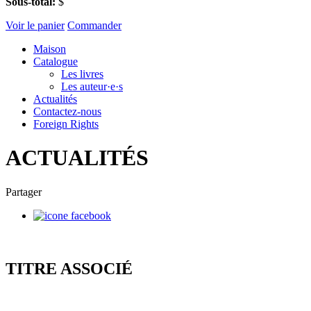
Sous-total:
$
Voir le panier
Commander
Maison
Catalogue
Les livres
Les auteur·e·s
Actualités
Contactez-nous
Foreign Rights
ACTUALITÉS
Partager
TITRE ASSOCIÉ