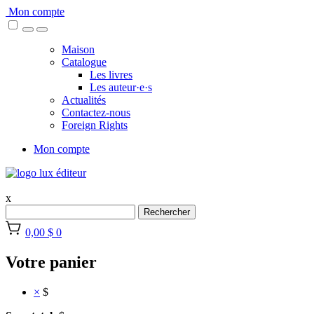
Skip
Mon compte
to
content
Maison
Catalogue
Les livres
Les auteur·e·s
Actualités
Contactez-nous
Foreign Rights
Mon compte
x
Rechercher
0,00 $
0
Votre panier
×
$