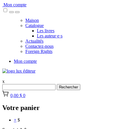
Skip
Mon compte
to
content
Maison
Catalogue
Les livres
Les auteur·e·s
Actualités
Contactez-nous
Foreign Rights
Mon compte
x
Rechercher
0,00 $
0
Votre panier
×
$