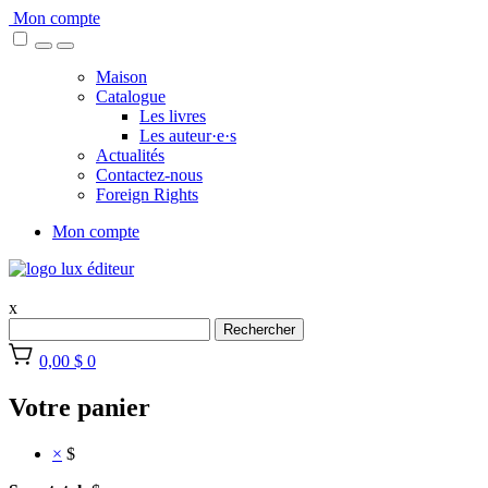
Skip
Mon compte
to
content
Maison
Catalogue
Les livres
Les auteur·e·s
Actualités
Contactez-nous
Foreign Rights
Mon compte
x
Rechercher
0,00 $
0
Votre panier
×
$