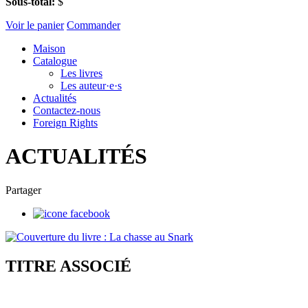
Sous-total:
$
Voir le panier
Commander
Maison
Catalogue
Les livres
Les auteur·e·s
Actualités
Contactez-nous
Foreign Rights
ACTUALITÉS
Partager
TITRE ASSOCIÉ