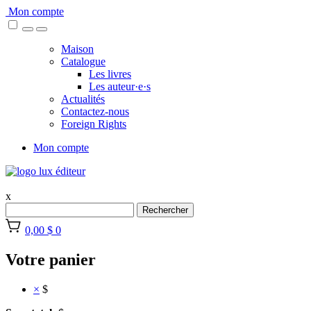
Skip
Mon compte
to
content
Maison
Catalogue
Les livres
Les auteur·e·s
Actualités
Contactez-nous
Foreign Rights
Mon compte
x
Rechercher
0,00 $
0
Votre panier
×
$