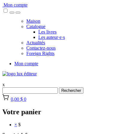
Skip
Mon compte
to
content
Maison
Catalogue
Les livres
Les auteur·e·s
Actualités
Contactez-nous
Foreign Rights
Mon compte
x
Rechercher
0,00 $
0
Votre panier
×
$