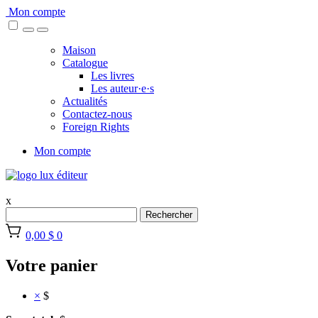
Skip
Mon compte
to
content
Maison
Catalogue
Les livres
Les auteur·e·s
Actualités
Contactez-nous
Foreign Rights
Mon compte
x
Rechercher
0,00 $
0
Votre panier
×
$