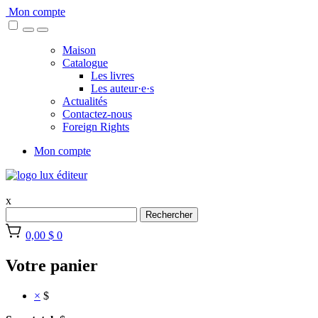
Skip
Mon compte
to
content
Maison
Catalogue
Les livres
Les auteur·e·s
Actualités
Contactez-nous
Foreign Rights
Mon compte
x
Rechercher
0,00 $
0
Votre panier
×
$