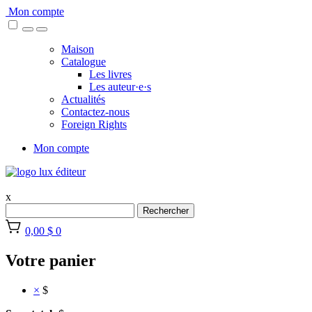
Skip
Mon compte
to
content
Maison
Catalogue
Les livres
Les auteur·e·s
Actualités
Contactez-nous
Foreign Rights
Mon compte
x
Rechercher
0,00 $
0
Votre panier
×
$