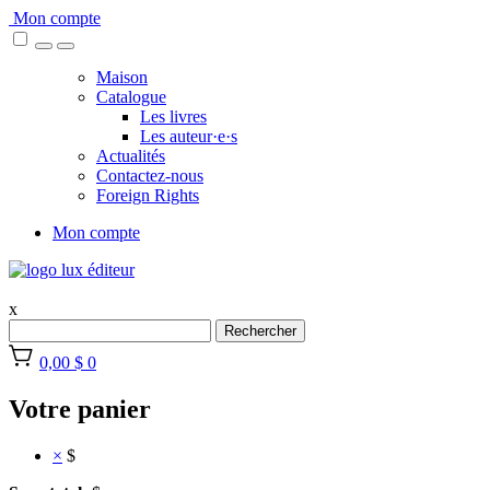
Skip
Mon compte
to
content
Maison
Catalogue
Les livres
Les auteur·e·s
Actualités
Contactez-nous
Foreign Rights
Mon compte
x
Rechercher
0,00 $
0
Votre panier
×
$