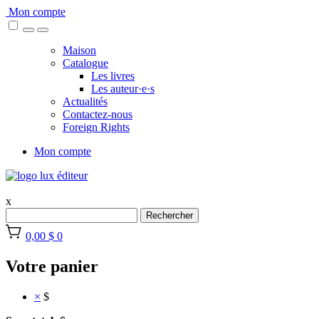
Skip
Mon compte
to
content
Maison
Catalogue
Les livres
Les auteur·e·s
Actualités
Contactez-nous
Foreign Rights
Mon compte
x
Rechercher
0,00 $
0
Votre panier
×
$