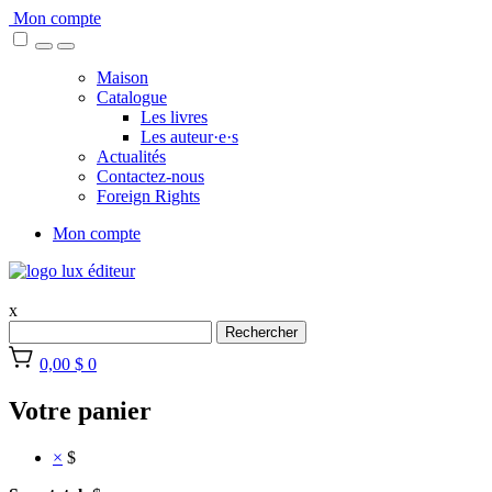
Skip
Mon compte
to
content
Maison
Catalogue
Les livres
Les auteur·e·s
Actualités
Contactez-nous
Foreign Rights
Mon compte
x
Rechercher
0,00 $
0
Votre panier
×
$