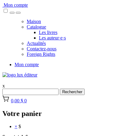
Skip
Mon compte
to
content
Maison
Catalogue
Les livres
Les auteur·e·s
Actualités
Contactez-nous
Foreign Rights
Mon compte
x
Rechercher
0,00 $
0
Votre panier
×
$