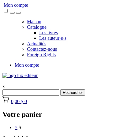
Skip
Mon compte
to
content
Maison
Catalogue
Les livres
Les auteur·e·s
Actualités
Contactez-nous
Foreign Rights
Mon compte
x
Rechercher
0,00 $
0
Votre panier
×
$