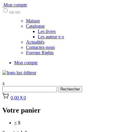
Skip
Mon compte
to
content
Maison
Catalogue
Les livres
Les auteur·e·s
Actualités
Contactez-nous
Foreign Rights
Mon compte
x
Rechercher
0,00 $
0
Votre panier
×
$