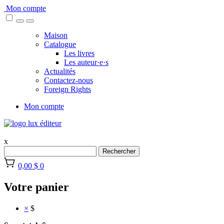
Skip
Mon compte
to
content
Maison
Catalogue
Les livres
Les auteur·e·s
Actualités
Contactez-nous
Foreign Rights
Mon compte
x
Rechercher
0,00 $
0
Votre panier
×
$