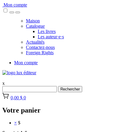
Skip
Mon compte
to
content
Maison
Catalogue
Les livres
Les auteur·e·s
Actualités
Contactez-nous
Foreign Rights
Mon compte
x
Rechercher
0,00 $
0
Votre panier
×
$