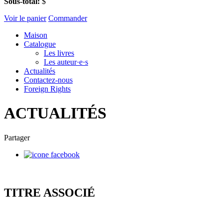
Sous-total:
$
Voir le panier
Commander
Maison
Catalogue
Les livres
Les auteur·e·s
Actualités
Contactez-nous
Foreign Rights
ACTUALITÉS
Partager
TITRE ASSOCIÉ