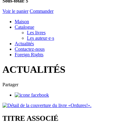
Sous-total:
$
Voir le panier
Commander
Maison
Catalogue
Les livres
Les auteur·e·s
Actualités
Contactez-nous
Foreign Rights
ACTUALITÉS
Partager
TITRE ASSOCIÉ