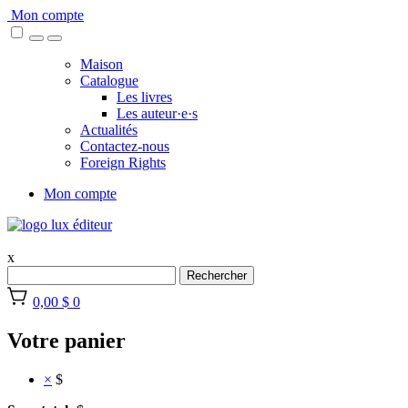
Skip
Mon compte
to
content
Maison
Catalogue
Les livres
Les auteur·e·s
Actualités
Contactez-nous
Foreign Rights
Mon compte
x
Rechercher
0,00 $
0
Votre panier
×
$