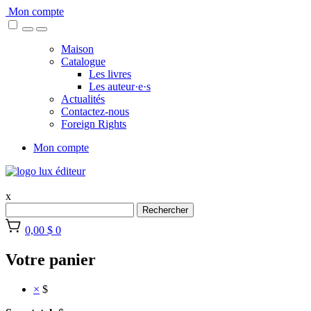
Skip
Mon compte
to
content
Maison
Catalogue
Les livres
Les auteur·e·s
Actualités
Contactez-nous
Foreign Rights
Mon compte
x
Rechercher
0,00 $
0
Votre panier
×
$